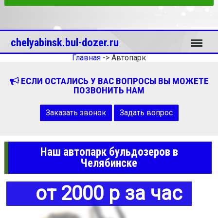
Меню
chelyabinsk.bul-dozer.ru
Главная
->
Автопарк
ЕСЛИ ОСТАЛИСЬ У ВАС ВОПРОСЫ ВЫ МОЖЕТЕ
ПОЗВОНИТЬ НАМ
Заказать звонок
Задать вопрос
Наш автопарк бульдозеров в
Челябинске
от 2000 р за час