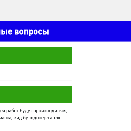
емые вопросы
ы работ будут производиться,
асса, вид бульдозера а так